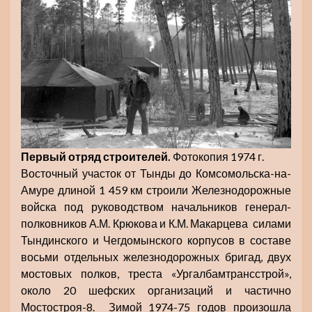
Первый отряд строителей.
Фотокопия 1974 г.
Восточный участок от Тынды до Комсомольска-на-
Амуре длиной 1 459 км строили Железнодорожные
войска под руководством начальников генерал-
полковников А.М. Крюкова и К.М. Макарцева силами
Тындинского и Чегдомынского корпусов в составе
восьми отдельных железнодорожных бригад, двух
мостовых полков, треста «Ургалбамтрансстрой»,
около 20 шефских организаций и частично
Мостостроя-8. Зимой 1974-75 годов произошла