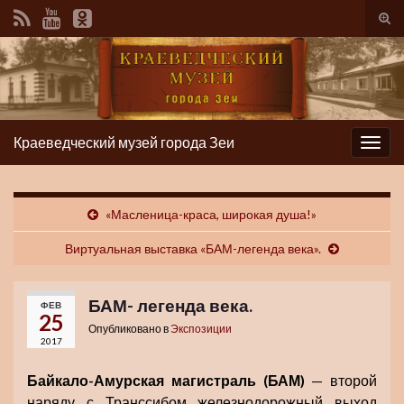
Вкл/
вык
фор
пои
Краеведческий музей города Зеи
Вкл/
выкл
нави
«Масленица-краса, широкая душа!»
Виртуальная выставка «БАМ-легенда века».
БАМ- легенда века.
ФЕВ
25
Опубликовано в
Экспозиции
2017
Байкало-Амурская магистраль (БАМ)
— второй
наряду с Транссибом железнодорожный выход