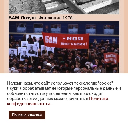
БАМ. Лозунг.
Фотокопия 1978 г.
Напоминаем, что сайт использует технологию "cookie"
("куки"), обрабатывает некоторые персональные данные и
собирает статистику посещений. Как происходит
БАМ. Лозунг.
Фотокопия 1978 г.
обработка этих данных можно почитать в
Политике
Основная часть дороги строилась более 12
конфиденциальности.
лет с 5 апреля 1972 года по 27 октября 1984 года
.
В 1977 году была сдана в постоянную эксплуатацию
Понятно, спасибо
линия Бам — Тында, а в 1979 году линия Тында —