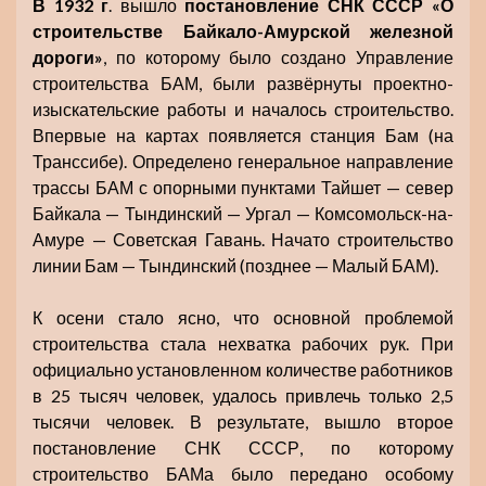
В 1932 г
. вышло
постановление СНК СССР «О
строительстве Байкало-Амурской железной
дороги»
, по которому было создано Управление
строительства БАМ, были развёрнуты проектно-
изыскательские работы и началось строительство.
Впервые на картах появляется станция Бам (на
Транссибе). Определено генеральное направление
трассы БАМ с опорными пунктами Тайшет — север
Байкала — Тындинский — Ургал — Комсомольск-на-
Амуре — Советская Гавань. Начато строительство
линии Бам — Тындинский (позднее — Малый БАМ).
К осени стало ясно, что основной проблемой
строительства стала нехватка рабочих рук. При
официально установленном количестве работников
в 25 тысяч человек, удалось привлечь только 2,5
тысячи человек. В результате, вышло второе
постановление СНК СССР, по которому
строительство БАМа было передано особому